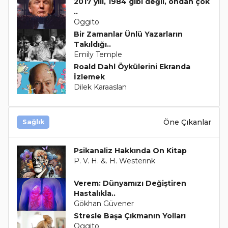
2017 yılı, 1984 gibi değil, ondan çok
..
Oggito
Bir Zamanlar Ünlü Yazarların
Takıldığı..
Emily Temple
Roald Dahl Öykülerini Ekranda
İzlemek
Dilek Karaaslan
Öne Çıkanlar
Sağlık
Psikanaliz Hakkında On Kitap
P. V. H. &. H. Westerink
Verem: Dünyamızı Değiştiren
Hastalıkla..
Gökhan Güvener
Stresle Başa Çıkmanın Yolları
Oggito