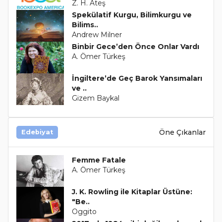
Z. H. Ateş
Spekülatif Kurgu, Bilimkurgu ve
Bilims..
Andrew Milner
Binbir Gece’den Önce Onlar Vardı
A. Ömer Türkeş
İngiltere’de Geç Barok Yansımaları
ve ..
Gizem Baykal
Öne Çıkanlar
Edebiyat
Femme Fatale
A. Ömer Türkeş
J. K. Rowling ile Kitaplar Üstüne:
"Be..
Oggito