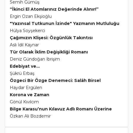
Semih Gümüş
“İkinci El Atomlarınız Değerinde Alınır!”
Ergin Ozan Ekşioğlu
"Yazınsal Tutkunun İzinde" Yazmanın Mutluluğu
Hülya Soyşekerci
Çağımızın Klişesi: Özgünlük Takıntısı
Aslı İdil Kaynar
Tür Olarak İklim Değişikliği Romanı
Deniz Gündoğan İbrişim
Edebiyat ve...
Şükrü Erbaş
Özgeci Bir Özge Denemeci: Salâh Birsel
Haydar Ergülen
Korona ve Zaman
Gönül Kıvılcım
Bilge Karasu’nun Kılavuz Adlı Romanı Üzerine
Özkan Ali Bozdemir