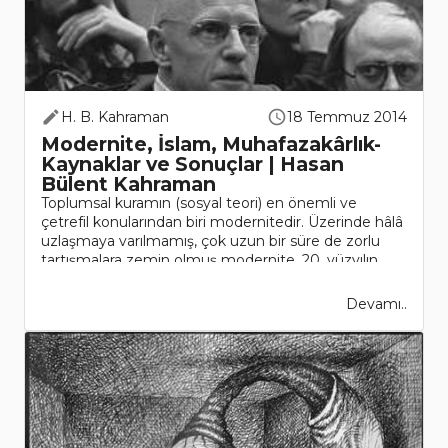
H. B. Kahraman
18 Temmuz 2014
Modernite, İslam, Muhafazakârlık-
Kaynaklar ve Sonuçlar | Hasan
Bülent Kahraman
Toplumsal kuramın (sosyal teori) en önemli ve
çetrefil konularından biri modernitedir. Üzerinde hâlâ
uzlaşmaya varılmamış, çok uzun bir süre de zorlu
tartışmalara zemin olmuş modernite, 20. yüzyılın
sonu ile 21. yüzyılın b..
Devamı..