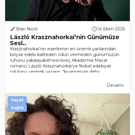
Bran Nicol
14 Ekim 2025
László Krasznahorkai’nin Günümüze
Sesl..
Krasznahorkai’nin eserlerinin en önemli yanlarından
biriyse edebi kaliteden ödün vermeden günümüzün
ruhunu yakalayabilmesi.İsveç Akademisi Macar
romancı László Krasznahorkai’ye Nobel edebiyat
ödülünü vererek yazarın, “kıyametvari dehş..
Devamı..
Hayat
Sağlık