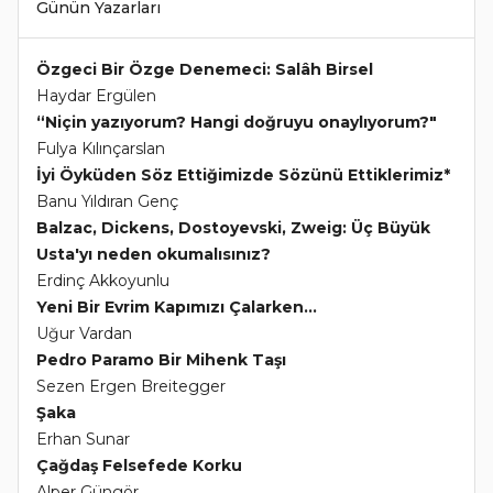
Günün Yazarları
Özgeci Bir Özge Denemeci: Salâh Birsel
Haydar Ergülen
“Niçin yazıyorum? Hangi doğruyu onaylıyorum?"
Fulya Kılınçarslan
İyi Öyküden Söz Ettiğimizde Sözünü Ettiklerimiz*
Banu Yıldıran Genç
Balzac, Dickens, Dostoyevski, Zweig: Üç Büyük
Usta'yı neden okumalısınız?
Erdinç Akkoyunlu
Yeni Bir Evrim Kapımızı Çalarken...
Uğur Vardan
Pedro Paramo Bir Mihenk Taşı
Sezen Ergen Breitegger
Şaka
Erhan Sunar
Çağdaş Felsefede Korku
Alper Güngör