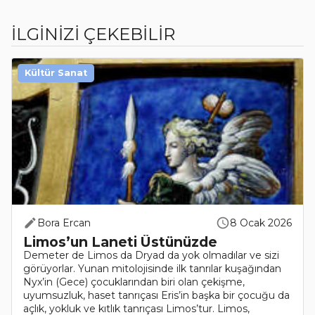
İLGİNİZİ ÇEKEBİLİR
Kültür Sanat
Bora Ercan
8 Ocak 2026
Limos’un Laneti Üstünüzde
Demeter de Limos da Dryad da yok olmadılar ve sizi
görüyorlar. Yunan mitolojisinde ilk tanrılar kuşağından
Nyx’in (Gece) çocuklarından biri olan çekişme,
uyumsuzluk, haset tanrıçası Eris’in başka bir çocuğu da
açlık, yokluk ve kıtlık tanrıçası Limos’tur. Limos,