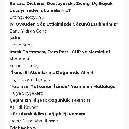
Balzac, Dickens, Dostoyevski, Zweig: Üç Büyük
Usta'yı neden okumalısınız?
Erdinç Akkoyunlu
İyi Öyküden Söz Ettiğimizde Sözünü Ettiklerimiz*
Banu Yıldıran Genç
Şaka
Erhan Sunar
İmralı Tartışması, Dem Parti, CHP ve Memleket
Meselesi
Semih Gümüş
“İkinci El Atomlarınız Değerinde Alınır!”
Ergin Ozan Ekşioğlu
"Yazınsal Tutkunun İzinde" Yazmanın Mutluluğu
Hülya Soyşekerci
Çağımızın Klişesi: Özgünlük Takıntısı
Aslı İdil Kaynar
Tür Olarak İklim Değişikliği Romanı
Deniz Gündoğan İbrişim
Edebiyat ve...