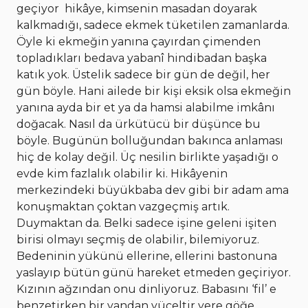
geçiyor hikâye, kimsenin masadan doyarak
kalkmadığı, sadece ekmek tüketilen zamanlarda.
Öyle ki ekmeğin yanına çayırdan çimenden
topladıkları bedava yabanî hindibadan başka
katık yok. Üstelik sadece bir gün de değil, her
gün böyle. Hani ailede bir kişi eksik olsa ekmeğin
yanına ayda bir et ya da hamsi alabilme imkânı
doğacak. Nasıl da ürkütücü bir düşünce bu
böyle. Bugünün bolluğundan bakınca anlaması
hiç de kolay değil. Üç nesilin birlikte yaşadığı o
evde kim fazlalık olabilir ki. Hikâyenin
merkezindeki büyükbaba dev gibi bir adam ama
konuşmaktan çoktan vazgeçmiş artık.
Duymaktan da. Belki sadece işine geleni işiten
birisi olmayı seçmiş de olabilir, bilemiyoruz.
Bedeninin yükünü ellerine, ellerini bastonuna
yaslayıp bütün günü hareket etmeden geçiriyor.
Kızının ağzından onu dinliyoruz. Babasını ‘fil’ e
benzetirken bir yandan yüceltir yere göğe