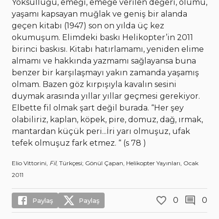
Yoksulluğu, emeği, emeğe verilen değeri, ölümü,
yaşamı kapsayan muğlak ve geniş bir alanda
geçen kitabı (1947) son on yılda üç kez
okumuşum. Elimdeki baskı Helikopter’in 2011
birinci baskısı. Kitabı hatırlamamı, yeniden elime
almamı ve hakkında yazmamı sağlayansa buna
benzer bir karşılaşmayı yakın zamanda yaşamış
olmam. Bazen göz kırpışıyla kavalın sesini
duymak arasında yıllar yıllar geçmesi gerekiyor.
Elbette fil olmak şart değil burada. “Her şey
olabiliriz, kaplan, köpek, pire, domuz, dağ, ırmak,
mantardan küçük peri...İri yarı olmuşuz, ufak
tefek olmuşuz fark etmez. “ (s 78 )
Elio Vittorini,
Fil
, Türkçesi; Gönül Çapan, Helikopter Yayınları, Ocak
2011
0
0
Paylaş
Paylaş