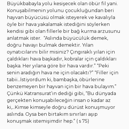
Büyükbabayla yolu kesişecek olan öbür fil yani.
Konuşabilmenin yolunu çocukluğundan beri
hayvan büyücüsü olmak isteyerek ve kavalıyla
öyle bir hava yakalamak istediğini söylerken
kendisi gibi olan fillerle bir bağ kurma arzusunu
anlatmak ister. “Aslında büyücülük demek,
doğru havayı bulmak demektir. Yılan
oynatıcılarını bilir misiniz? Çıngıraklı yılan için
çaldıkları hava başkadır, kobralar için çaldıkları
başka. Her yılana göre bir hava vardır.” “Peki
senin aradığın hava ne için olacaktı?” “Filler için
tabii...İstiyordum ki, bambaşka, öbürlerine
benzemeyen bir hayvan için bir hava bulayım.”
Çünkü Katransurat’ın dediği gibi, “Bu dünyada
gerçekten konuşabileceğin insan o kadar az
ki,...Kimse kimseyle doğru dürüst konuşmuyor
aslında. Oysa ben birtakım sınırları aşıp
konuşmak istemişimdir hep.” ( s 75)