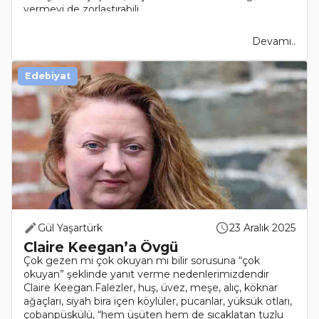
vermeyi de zorlaştırabili..
Devamı..
Edebiyat
Gül Yaşartürk
23 Aralık 2025
Claire Keegan’a Övgü
Çok gezen mi çok okuyan mı bilir sorusuna “çok
okuyan” şeklinde yanıt verme nedenlerimizdendir
Claire Keegan.Falezler, huş, üvez, meşe, alıç, köknar
ağaçları, siyah bira içen köylüler, pucanlar, yüksük otları,
çobanpüskülü, “hem üşüten hem de sıcaklatan tuzlu