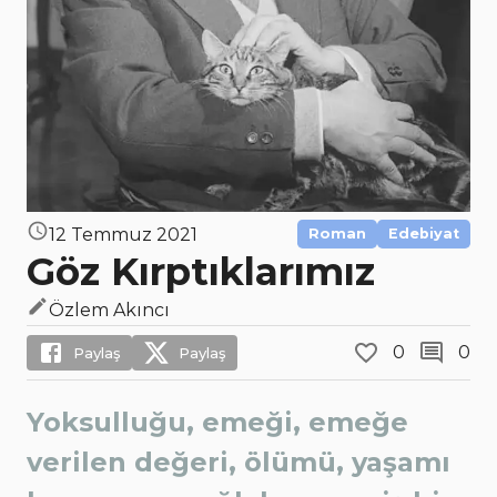
12 Temmuz 2021
Roman
Edebiyat
Göz Kırptıklarımız
Özlem Akıncı
0
0
Paylaş
Paylaş
Yoksulluğu, emeği, emeğe
verilen değeri, ölümü, yaşamı