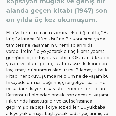
kapsayan muğlak ve geniş bir
alanda geçen kitabı (1947) son
on yılda üç kez okumuşum.
Elio Vittorini romanın sonuna eklediği notta, “ Bu
küçük kitaba Ölüm Üstüne Bir Konuşma, ya da
tam tersine Yaşamanın Önemi adlarını da
verebilirdim, ” diye yazarak bir açıklama yapma
gereğini niçin duymuş olabilir. Okurun dikkatini
yaşam ve ölüm gibi uçsuz bucaksız iki konudan
kaçırmayı düşünmüş olabilir mi. Bilemeyiz, belki.
Kitabı her okuyuşumda ne ölüm ne de yaşam bu
hikâyede birincil değilmiş gibi geliyor bana. Her
ne kadar hikâyenin karakterlerinden birisi olan
Katransurat ölmeden önceki son gecesini yaşamı
iliklerinde hissettiği bir yoksul sofrasında
geçirmiş olsa da; Fil diye söz edilen Büyükbaba
aileye yük olmaya başlayacak kadar yaşlanmış ve