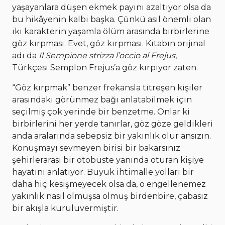
yaşayanlara düşen ekmek payını azaltıyor olsa da
bu hikâyenin kalbi başka. Çünkü asıl önemli olan
iki karakterin yaşamla ölüm arasında birbirlerine
göz kırpması. Evet, göz kırpması. Kitabın orijinal
adı da
Il Sempione strizza l’occio al Frejus
,
Türkçesi Semplon Frejus’a göz kırpıyor zaten.
“Göz kırpmak” benzer frekansla titreşen kişiler
arasındaki görünmez bağı anlatabilmek için
seçilmiş çok yerinde bir benzetme. Onlar ki
birbirlerini her yerde tanırlar, göz göze geldikleri
anda aralarında sebepsiz bir yakınlık olur ansızın.
Konuşmayı sevmeyen birisi bir bakarsınız
şehirlerarası bir otobüste yanında oturan kişiye
hayatını anlatıyor. Büyük ihtimalle yolları bir
daha hiç kesişmeyecek olsa da, o engellenemez
yakınlık nasıl olmuşsa olmuş birdenbire, çabasız
bir akışla kuruluvermiştir.