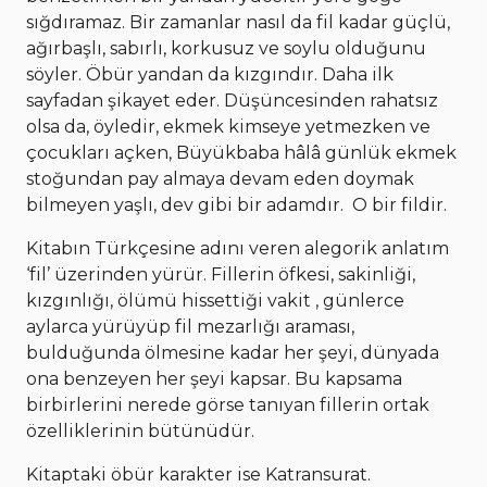
sığdıramaz. Bir zamanlar nasıl da fil kadar güçlü,
ağırbaşlı, sabırlı, korkusuz ve soylu olduğunu
söyler. Öbür yandan da kızgındır. Daha ilk
sayfadan şikayet eder. Düşüncesinden rahatsız
olsa da, öyledir, ekmek kimseye yetmezken ve
çocukları açken, Büyükbaba hâlâ günlük ekmek
stoğundan pay almaya devam eden doymak
bilmeyen yaşlı, dev gibi bir adamdır. O bir fildir.
Kitabın Türkçesine adını veren alegorik anlatım
‘fil’ üzerinden yürür. Fillerin öfkesi, sakinliği,
kızgınlığı, ölümü hissettiği vakit , günlerce
aylarca yürüyüp fil mezarlığı araması,
bulduğunda ölmesine kadar her şeyi, dünyada
ona benzeyen her şeyi kapsar. Bu kapsama
birbirlerini nerede görse tanıyan fillerin ortak
özelliklerinin bütünüdür.
Kitaptaki öbür karakter ise Katransurat.