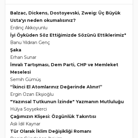
Balzac, Dickens, Dostoyevski, Zweig: Üç Büyük
Usta'yı neden okumalısınız?
Erdinç Akkoyunlu
İyi Öyküden Söz Ettiğimizde Sözünü Ettiklerimiz*
Banu Yıldıran Genç
Şaka
Erhan Sunar
İmralı Tartışması, Dem Parti, CHP ve Memleket
Meselesi
Semih Gümüş
“İkinci El Atomlarınız Değerinde Alınır!”
Ergin Ozan Ekşioğlu
"Yazınsal Tutkunun İzinde" Yazmanın Mutluluğu
Hülya Soyşekerci
Çağımızın Klişesi: Özgünlük Takıntısı
Aslı İdil Kaynar
Tür Olarak İklim Değişikliği Romanı