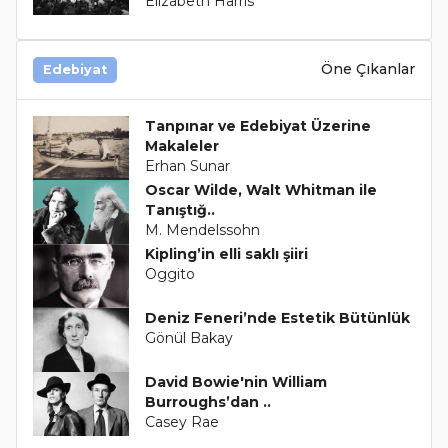
Elizabeth Harris
Öne Çıkanlar
Edebiyat
Tanpınar ve Edebiyat Üzerine
Makaleler
Erhan Sunar
Oscar Wilde, Walt Whitman ile
Tanıştığ..
M. Mendelssohn
Kipling’in elli saklı şiiri
Oggito
Deniz Feneri’nde Estetik Bütünlük
Gönül Bakay
David Bowie'nin William
Burroughs’dan ..
Casey Rae