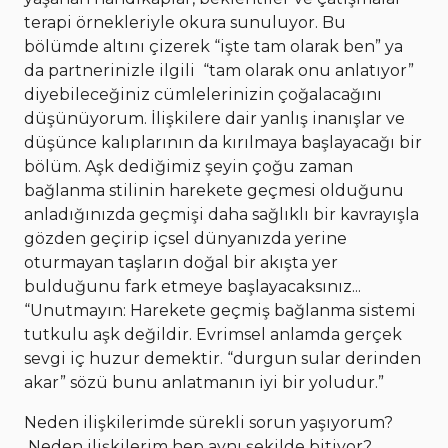
terapi örnekleriyle okura sunuluyor. Bu
bölümde altını çizerek “işte tam olarak ben” ya
da partnerinizle ilgili “tam olarak onu anlatıyor”
diyebileceğiniz cümlelerinizin çoğalacağını
düşünüyorum. İlişkilere dair yanlış inanışlar ve
düşünce kalıplarının da kırılmaya başlayacağı bir
bölüm. Aşk dediğimiz şeyin çoğu zaman
bağlanma stilinin harekete geçmesi olduğunu
anladığınızda geçmişi daha sağlıklı bir kavrayışla
gözden geçirip içsel dünyanızda yerine
oturmayan taşların doğal bir akışta yer
bulduğunu fark etmeye başlayacaksınız...
“Unutmayın: Harekete geçmiş bağlanma sistemi
tutkulu aşk değildir. Evrimsel anlamda gerçek
sevgi iç huzur demektir. “durgun sular derinden
akar” sözü bunu anlatmanın iyi bir yoludur.”
Neden ilişkilerimde sürekli sorun yaşıyorum?
Neden ilişkilerim hep aynı şekilde bitiyor?