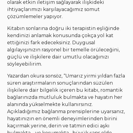
olarak etkin iletişim sağlayarak ilişkideki
ihtiyaçlarımızı karşılayacağımız somut
çözümlemeler yapıyor.
Kitabın sonlarına doğru iki terapistin eşliğinde
kendinizi anlamak konusunda çokça yol kat
ettiğinizi fark edeceksiniz. Duygusal
algılayışınızın rasyonel bir temelle örüleceğini,
güçlü ve ilişkilere dair umutlu olacağınızı
söyleyebilirim.
Yazardan okura sonsöz, “Umarız yirmi yıldan fazla
süren araştırmaların sonuçlarından süzülen
ilişkilere dair bilgelik içeren bu kitabı, romantik
bağlarınızda mutluluk bulmakta ve hayatın her
alanında yükselmekte kullanırsınız.
Açıkladığımız bağlanma prensiplerine uyarsanız,
hayatınızın en önemli deneyimlerinden birini
kaçırmak yerine, derin ve tatmin edici aşkı
bulmakta –ve korumakta– büyük şans elde