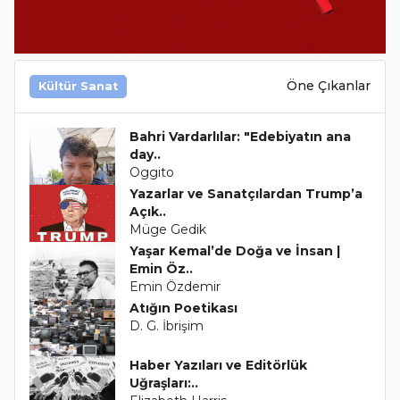
Öne Çıkanlar
Kültür Sanat
Bahri Vardarlılar: "Edebiyatın ana
day..
Oggito
Yazarlar ve Sanatçılardan Trump’a
Açık..
Müge Gedik
Yaşar Kemal’de Doğa ve İnsan |
Emin Öz..
Emin Özdemir
Atığın Poetikası
D. G. İbrişim
Haber Yazıları ve Editörlük
Uğraşları:..