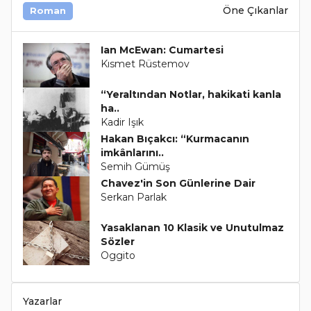
Öne Çıkanlar
Roman
Ian McEwan: Cumartesi
Kısmet Rüstemov
“Yeraltından Notlar, hakikati kanla
ha..
Kadir Işık
Hakan Bıçakcı: “Kurmacanın
imkânlarını..
Semih Gümüş
Chavez'in Son Günlerine Dair
Serkan Parlak
Yasaklanan 10 Klasik ve Unutulmaz
Sözler
Oggito
Yazarlar