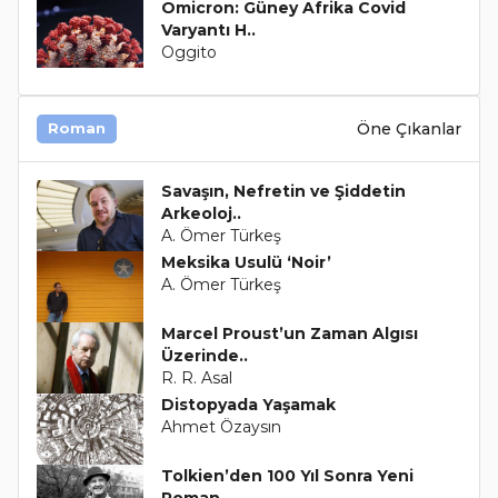
Omicron: Güney Afrika Covid
Varyantı H..
Oggito
Öne Çıkanlar
Roman
Savaşın, Nefretin ve Şiddetin
Arkeoloj..
A. Ömer Türkeş
Meksika Usulü ‘Noir’
A. Ömer Türkeş
Marcel Proust’un Zaman Algısı
Üzerinde..
R. R. Asal
Distopyada Yaşamak
Ahmet Özaysın
Tolkien’den 100 Yıl Sonra Yeni