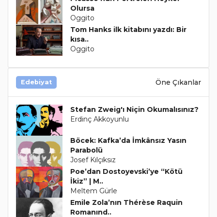
Olursa
Oggito
Tom Hanks ilk kitabını yazdı: Bir
kısa..
Oggito
Öne Çıkanlar
Edebiyat
Stefan Zweig'ı Niçin Okumalısınız?
Erdinç Akkoyunlu
Böcek: Kafka’da İmkânsız Yasın
Parabolü
Josef Kılçıksız
Poe’dan Dostoyevski’ye “Kötü
İkiz” | M..
Meltem Gürle
Emile Zola’nın Thérèse Raquin
Romanınd..