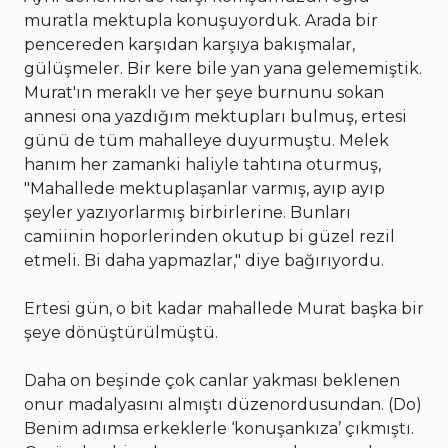
muratla mektupla konuşuyorduk. Arada bir
pencereden karşıdan karşıya bakışmalar,
gülüşmeler. Bir kere bile yan yana gelememiştik.
Murat'ın meraklı ve her şeye burnunu sokan
annesi ona yazdığım mektupları bulmuş, ertesi
günü de tüm mahalleye duyurmuştu. Melek
hanım her zamanki haliyle tahtına oturmuş,
"Mahallede mektuplaşanlar varmış, ayıp ayıp
şeyler yazıyorlarmış birbirlerine. Bunları
camiinin hoporlerinden okutup bi güzel rezil
etmeli. Bi daha yapmazlar," diye bağırıyordu.
Ertesi gün, o bit kadar mahallede Murat başka bir
şeye dönüştürülmüştü.
Daha on beşinde çok canlar yakması beklenen
onur madalyasını almıştı düzenordusundan. (Do)
Benim adımsa erkeklerle ‘konuşankıza’ çıkmıştı.