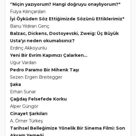
“Niçin yazıyorum? Hangi doğruyu onaylıyorum?"
Fulya Kılınçarslan
İyi Öyküden Söz Ettiğimizde Sözünü Ettiklerimiz*
Banu Yıldıran Genç
Balzac, Dickens, Dostoyevski, Zweig: Üç Büyük
Usta'yı neden okumalısınız?
Erdinç Akkoyunlu
Yeni Bir Evrim Kapımızı Çalarken...
Uğur Vardan
Pedro Paramo Bir Mihenk Taşı
Sezen Ergen Breitegger
Şaka
Erhan Sunar
Çağdaş Felsefede Korku
Alper Güngör
Cinayet Şarkıları
A. Ömer Türkeş
Tarihsel Belleğimize Yönelik Bir Sinema Filmi: Son
Akşam Yemeği