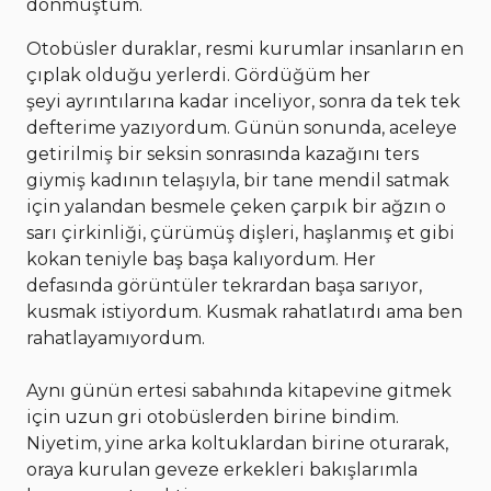
dönmüştüm.
Otobüsler duraklar, resmi kurumlar insanların en
çıplak olduğu yerlerdi. Gördüğüm her
şeyi ayrıntılarına kadar inceliyor, sonra da tek tek
defterime yazıyordum. Günün sonunda, aceleye
getirilmiş bir seksin sonrasında kazağını ters
giymiş kadının telaşıyla, bir tane mendil satmak
için yalandan besmele çeken çarpık bir ağzın o
sarı çirkinliği, çürümüş dişleri, haşlanmış et gibi
kokan teniyle baş başa kalıyordum. Her
defasında görüntüler tekrardan başa sarıyor,
kusmak istiyordum. Kusmak rahatlatırdı ama ben
rahatlayamıyordum.
Aynı günün ertesi sabahında kitapevine gitmek
için uzun gri otobüslerden birine bindim.
Niyetim, yine arka koltuklardan birine oturarak,
oraya kurulan geveze erkekleri bakışlarımla