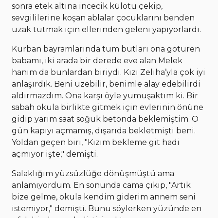
sonra etek altına incecik külotu çekip,
sevgililerine koşan ablalar çocuklarını benden
uzak tutmak için ellerinden geleni yapıyorlardı.
Kurban bayramlarında tüm butları ona götüren
babamı, iki arada bir derede eve alan Melek
hanım da bunlardan biriydi. Kızı Zeliha’yla çok iyi
anlaşırdık. Beni üzebilir, benimle alay edebilirdi
aldırmazdım. Ona karşı öyle yumuşaktım ki. Bir
sabah okula birlikte gitmek için evlerinin önüne
gidip yarım saat soğuk betonda beklemiştim. O
gün kapıyı açmamış, dışarıda bekletmişti beni.
Yoldan geçen biri, "Kızım bekleme git hadi
açmıyor işte," demişti.
Salaklığım yüzsüzlüğe dönüşmüştü ama
anlamıyordum. En sonunda cama çıkıp, "Artık
bize gelme, okula kendim giderim annem seni
istemiyor," demişti. Bunu söylerken yüzünde en