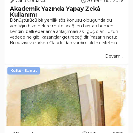
Carlo Cordasco
20 Temmuz 2026
Akademik Yazında Yapay Zekâ
Kullanımı
Dönüştürücü bir yenilik söz konusu olduğunda bu
yeniliğin bize nelere mal olacağı en baştan hemen
kendini belli eder ama anlaşılması asıl güç olan, uzun
vadede ne gibi kazançlar getireceğidir. Yazarın notu:
Bu yazıyı yazarken Claude’dan yardım aldım. Metnin
tasl..
Devamı..
Kültür Sanat