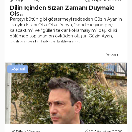
Dilin İçinden Sızan Zamanı Duymak:
Ols..
Parçayı bütün gibi göstermeyi reddeden Güzin Ayan’ın
ilk öykü kitabı Olsa Olsa Dünya, “kendime yine geç
kalacaktım” ve “gülleri tekrar koklamalıyım” başlıklı iki
bölümde toplanan on öyküden oluşur. Güzin Ayan,
usulca ilişen bir bakışla, köklerinin şi..
Devamı..
Söyleşi