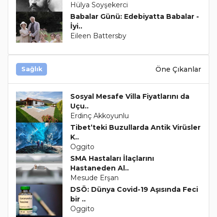
Hülya Soyşekerci
Babalar Günü: Edebiyatta Babalar -
İyi..
Eileen Battersby
Öne Çıkanlar
Sağlık
Sosyal Mesafe Villa Fiyatlarını da
Uçu..
Erdinç Akkoyunlu
Tibet’teki Buzullarda Antik Virüsler
K..
Oggito
SMA Hastaları İlaçlarını
Hastaneden Al..
Mesude Erşan
DSÖ: Dünya Covid-19 Aşısında Feci
bir ..
Oggito