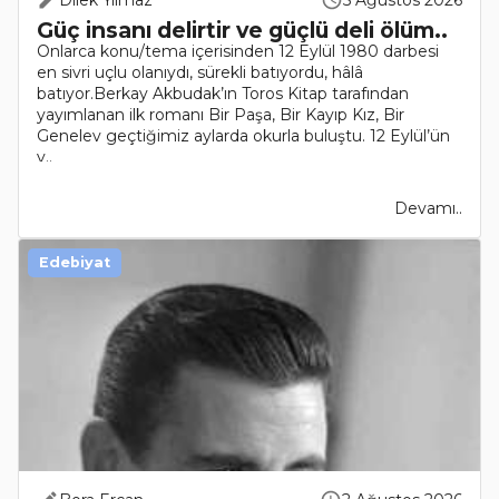
Dilek Yılmaz
5 Ağustos 2026
Güç insanı delirtir ve güçlü deli ölüm..
Onlarca konu/tema içerisinden 12 Eylül 1980 darbesi
en sivri uçlu olanıydı, sürekli batıyordu, hâlâ
batıyor.Berkay Akbudak’ın Toros Kitap tarafından
yayımlanan ilk romanı Bir Paşa, Bir Kayıp Kız, Bir
Genelev geçtiğimiz aylarda okurla buluştu. 12 Eylül’ün
y..
Devamı..
Edebiyat