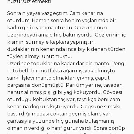
huzursuz etmekti.
Sonra niyeyse vazgeçtim. Cam kenarına
oturdum. Hemen sonra benim yaşlarımda bir
kadın gelip yanıma oturdu. Gözüm onun
üzerindeydi ama o hiç bakmıyordu. Gözlerinin iç
kısmını sürmeyle kapkara yapmış, iri
dudaklarının kenarında ince bıyık denen türden
tüyleri almayı unutmuştu.
Üzerinde topuklarına kadar dar bir manto. Rengi
rutubetli bir mutfakta ağarmış, yok olmuştu
sanki. İşlevi manto olmaktan çıkmış, çaput
parçasına dönüşmüştü. Parfüm yerine, tavadan
henüz alınmış pişi gibi yağ kokuyordu. Gövdesi
oturduğu koltuktan taşıyor, taştıkça beni cam
kenarına doğru sıkıştırıyordu. Göğsüne sımsıkı
bastırdığı modası çoktan geçmiş olan siyah
çantasıyla yüzünde hiç günaha bulaşmamış
olmanın verdiği o hafif gurur vardı. Sonra dönüp