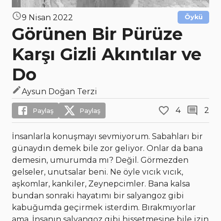
9 Nisan 2022
Öykü
Görünen Bir Pürüze
Karşı Gizli Akıntılar ve
Do
Aysun Doğan Terzi
4
2
Paylaş
Paylaş
İnsanlarla konuşmayı sevmiyorum. Sabahları bir
günaydın demek bile zor geliyor. Onlar da bana
demesin, umurumda mı? Değil. Görmezden
gelseler, unutsalar beni. Ne öyle vıcık vıcık,
aşkomlar, kankiler, Zeynepcimler. Bana kalsa
bundan sonraki hayatımı bir salyangoz gibi
kabuğumda geçirmek isterdim. Bırakmıyorlar
ama. İnsanın salyangoz gibi hissetmesine bile izin