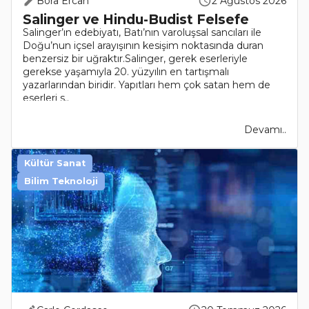
Bora Ercan
2 Ağustos 2026
Salinger ve Hindu-Budist Felsefe
Salinger’ın edebiyatı, Batı’nın varoluşsal sancıları ile
Doğu’nun içsel arayışının kesişim noktasında duran
benzersiz bir uğraktır.Salinger, gerek eserleriyle
gerekse yaşamıyla 20. yüzyılın en tartışmalı
yazarlarından biridir. Yapıtları hem çok satan hem de
eserleri s..
Devamı..
Kültür Sanat
Bilim Teknoloji