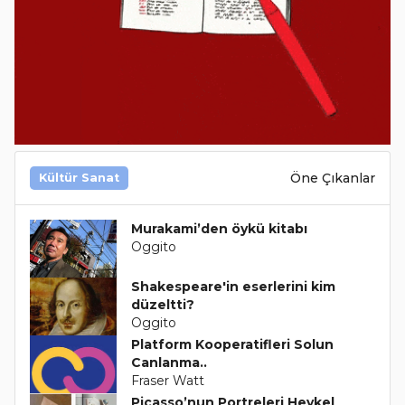
Öne Çıkanlar
Kültür Sanat
Murakami’den öykü kitabı
Oggito
Shakespeare'in eserlerini kim
düzeltti?
Oggito
Platform Kooperatifleri Solun
Canlanma..
Fraser Watt
Picasso’nun Portreleri Heykel