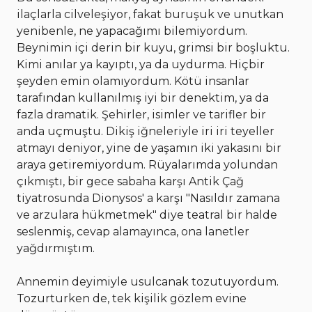
ilaçlarla cilveleşiyor, fakat buruşuk ve unutkan
yenibenle, ne yapacağımı bilemiyordum.
Beynimin içi derin bir kuyu, grimsi bir boşluktu.
Kimi anılar ya kayıptı, ya da uydurma. Hiçbir
şeyden emin olamıyordum. Kötü insanlar
tarafından kullanılmış iyi bir denektim, ya da
fazla dramatik. Şehirler, isimler ve tarifler bir
anda uçmuştu. Dikiş iğneleriyle iri iri teyeller
atmayı deniyor, yine de yaşamın iki yakasını bir
araya getiremiyordum. Rüyalarımda yolundan
çıkmıştı, bir gece sabaha karşı Antik Çağ
tiyatrosunda Dionysos' a karşı "Nasıldır zamana
ve arzulara hükmetmek" diye teatral bir halde
seslenmiş, cevap alamayınca, ona lanetler
yağdırmıştım.
Annemin deyimiyle usulcanak tozutuyordum.
Tozurturken de, tek kişilik gözlem evine