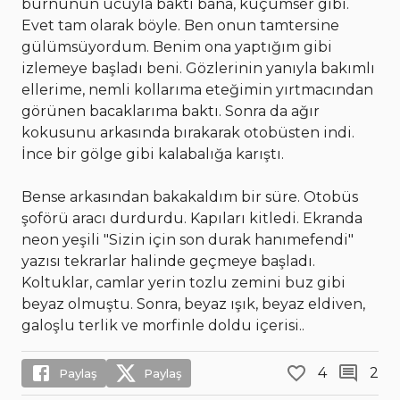
burnunun ucuyla baktı bana, küçümser gibi.
Evet tam olarak böyle. Ben onun tamtersine
gülümsüyordum. Benim ona yaptığım gibi
izlemeye başladı beni. Gözlerinin yanıyla bakımlı
ellerime, nemli kollarıma eteğimin yırtmacından
görünen bacaklarıma baktı. Sonra da ağır
kokusunu arkasında bırakarak otobüsten indi.
İnce bir gölge gibi kalabalığa karıştı.
Bense arkasından bakakaldım bir süre. Otobüs
şoförü aracı durdurdu. Kapıları kitledi. Ekranda
neon yeşili "Sizin için son durak hanımefendi"
yazısı tekrarlar halinde geçmeye başladı.
Koltuklar, camlar yerin tozlu zemini buz gibi
beyaz olmuştu. Sonra, beyaz ışık, beyaz eldiven,
galoşlu terlik ve morfinle doldu içerisi..
4
2
Paylaş
Paylaş