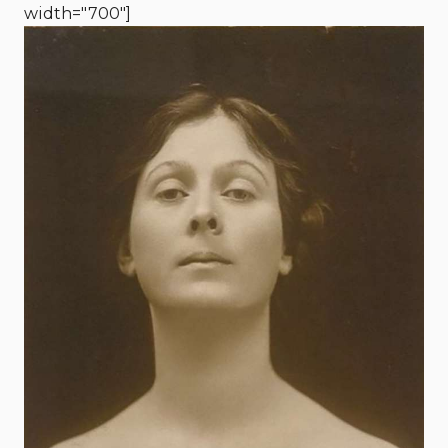
width="700"]