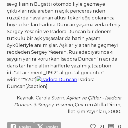
sevgilisinin Bugatti otomobiliyle gezmeye
çıktıklarında arabanın açık penceresinden
rüzgârda havalanan atkısı tekerleğe dolanınca
boynu kırılan Isadora Duncan yaşama veda etmiş.
Sergey Yesenin ve Isadora Duncan bir dönem
tutkulu bir aşk yaşasalar da hazin yaşam
öyküleriyle anılmışlar. Aşklarıyla tarihe geçmeyi
reddeden Sergey Yesenin, Rus edebiyatındaki
saygın yerini korurken Isadora Duncan’ın adı da
dans tarihine altın harflerle yazılmış. [caption
id="attachment_11912" align="aligncenter"
width="570"]
Isadora
Duncan[/caption]
Kaynak: Carola Stern,
Aşklar ve Çiftler - Isadora
Duncan & Sergey Yesenin
, Çeviren Atilla Dirim,
İletişim Yayınları, 2000.
21
0
Paylaş
Paylaş