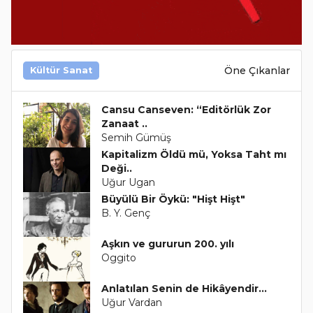
Öne Çıkanlar
Kültür Sanat
Cansu Canseven: “Editörlük Zor
Zanaat ..
Semih Gümüş
Kapitalizm Öldü mü, Yoksa Taht mı
Deği..
Uğur Ugan
Büyülü Bir Öykü: "Hişt Hişt"
B. Y. Genç
Aşkın ve gururun 200. yılı
Oggito
Anlatılan Senin de Hikâyendir...
Uğur Vardan