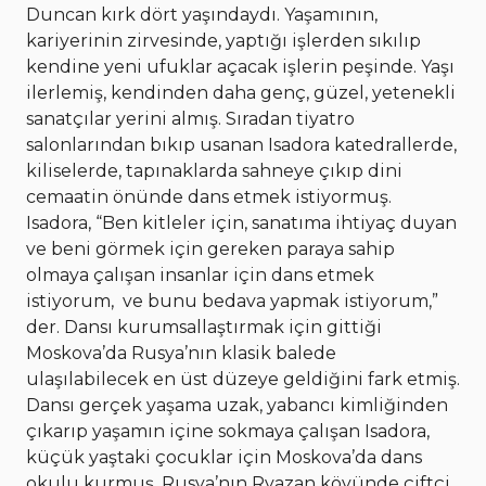
Duncan kırk dört yaşındaydı. Yaşamının,
kariyerinin zirvesinde, yaptığı işlerden sıkılıp
kendine yeni ufuklar açacak işlerin peşinde. Yaşı
ilerlemiş, kendinden daha genç, güzel, yetenekli
sanatçılar yerini almış. Sıradan tiyatro
salonlarından bıkıp usanan Isadora katedrallerde,
kiliselerde, tapınaklarda sahneye çıkıp dini
cemaatin önünde dans etmek istiyormuş.
Isadora, “Ben kitleler için, sanatıma ihtiyaç duyan
ve beni görmek için gereken paraya sahip
olmaya çalışan insanlar için dans etmek
istiyorum, ve bunu bedava yapmak istiyorum,”
der. Dansı kurumsallaştırmak için gittiği
Moskova’da Rusya’nın klasik balede
ulaşılabilecek en üst düzeye geldiğini fark etmiş.
Dansı gerçek yaşama uzak, yabancı kimliğinden
çıkarıp yaşamın içine sokmaya çalışan Isadora,
küçük yaştaki çocuklar için Moskova’da dans
okulu kurmuş. Rusya’nın Ryazan köyünde çiftçi