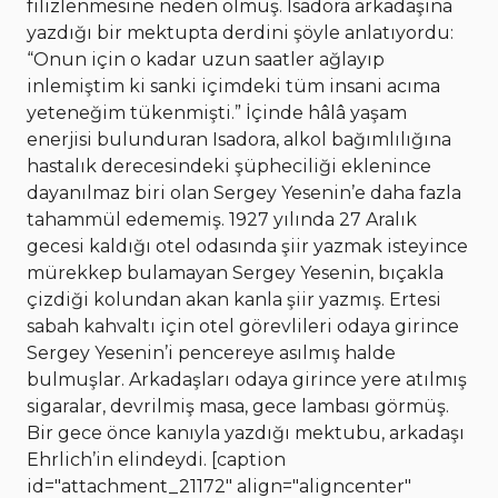
filizlenmesine neden olmuş. Isadora arkadaşına
yazdığı bir mektupta derdini şöyle anlatıyordu:
“Onun için o kadar uzun saatler ağlayıp
inlemiştim ki sanki içimdeki tüm insani acıma
yeteneğim tükenmişti.” İçinde hâlâ yaşam
enerjisi bulunduran Isadora, alkol bağımlılığına
hastalık derecesindeki şüpheciliği eklenince
dayanılmaz biri olan Sergey Yesenin’e daha fazla
tahammül edememiş. 1927 yılında 27 Aralık
gecesi kaldığı otel odasında şiir yazmak isteyince
mürekkep bulamayan Sergey Yesenin, bıçakla
çizdiği kolundan akan kanla şiir yazmış. Ertesi
sabah kahvaltı için otel görevlileri odaya girince
Sergey Yesenin’i pencereye asılmış halde
bulmuşlar. Arkadaşları odaya girince yere atılmış
sigaralar, devrilmiş masa, gece lambası görmüş.
Bir gece önce kanıyla yazdığı mektubu, arkadaşı
Ehrlich’in elindeydi. [caption
id="attachment_21172" align="aligncenter"