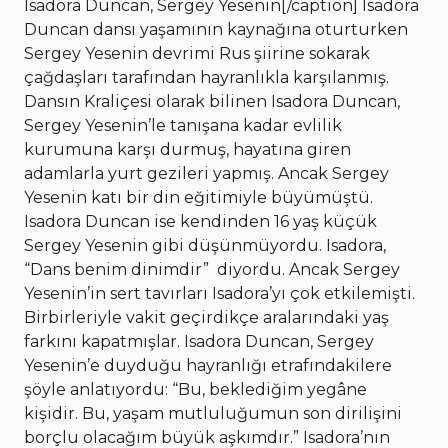
Isadora Duncan, Sergey Yesenin[/caption] Isadora
Duncan dansı yaşamının kaynağına oturturken
Sergey Yesenin devrimi Rus şiirine sokarak
çağdaşları tarafından hayranlıkla karşılanmış.
Dansın Kraliçesi olarak bilinen Isadora Duncan,
Sergey Yesenin’le tanışana kadar evlilik
kurumuna karşı durmuş, hayatına giren
adamlarla yurt gezileri yapmış. Ancak Sergey
Yesenin katı bir din eğitimiyle büyümüştü.
Isadora Duncan ise kendinden 16 yaş küçük
Sergey Yesenin gibi düşünmüyordu. Isadora,
“Dans benim dinimdir” diyordu. Ancak Sergey
Yesenin’in sert tavırları Isadora’yı çok etkilemişti.
Birbirleriyle vakit geçirdikçe aralarındaki yaş
farkını kapatmışlar. Isadora Duncan, Sergey
Yesenin’e duyduğu hayranlığı etrafındakilere
şöyle anlatıyordu: “Bu, beklediğim yegâne
kişidir. Bu, yaşam mutluluğumun son dirilişini
borçlu olacağım büyük aşkımdır.” Isadora’nın