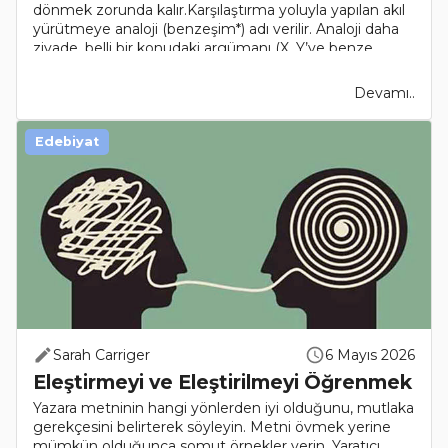
dönmek zorunda kalır.Karşılaştırma yoluyla yapılan akıl
yürütmeye analoji (benzeşim*) adı verilir. Analoji daha
ziyade, belli bir konudaki argümanı (X, Y’ye benze..
Devamı..
Edebiyat
Sarah Carriger
6 Mayıs 2026
Eleştirmeyi ve Eleştirilmeyi Öğrenmek
Yazara metninin hangi yönlerden iyi olduğunu, mutlaka
gerekçesini belirterek söyleyin. Metni övmek yerine
mümkün olduğunca somut örnekler verin. Yaratıcı