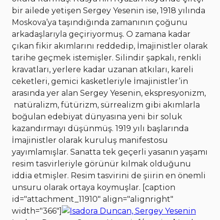
bir ailede yetişen Sergey Yesenin ise, 1918 yılında
Moskova’ya taşındığında zamanının çoğunu
arkadaşlarıyla geçiriyormuş. O zamana kadar
çıkan fikir akımlarını reddedip, İmajinistler olarak
tarihe geçmek istemişler. Silindir şapkalı, renkli
kravatları, yerlere kadar uzanan atkıları, kareli
ceketleri, gemici kasketleriyle İmajinistler’in
arasında yer alan Sergey Yesenin, ekspresyonizm,
natüralizm, fütürizm, sürrealizm gibi akımlarla
boğulan edebiyat dünyasına yeni bir soluk
kazandırmayı düşünmüş. 1919 yılı başlarında
İmajinistler olarak kuruluş manifestosu
yayımlamışlar. Sanatta tek geçerli yasanın yaşamı
resim tasvirleriyle görünür kılmak olduğunu
iddia etmişler. Resim tasvirini de şiirin en önemli
unsuru olarak ortaya koymuşlar. [caption
id="attachment_11910" align="alignright"
width="366"]