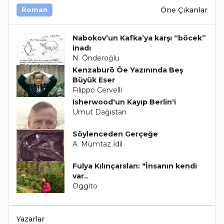
Öne Çıkanlar
Roman
Nabokov’un Kafka’ya karşı “böcek”
inadı
N. Önderoğlu
Kenzaburō Ōe Yazınında Beş
Büyük Eser
Filippo Cervelli
Isherwood'un Kayıp Berlin'i
Umut Dağıstan
Söylenceden Gerçeğe
A. Mümtaz İdil
Fulya Kılınçarslan: "İnsanın kendi
var..
Oggito
Yazarlar