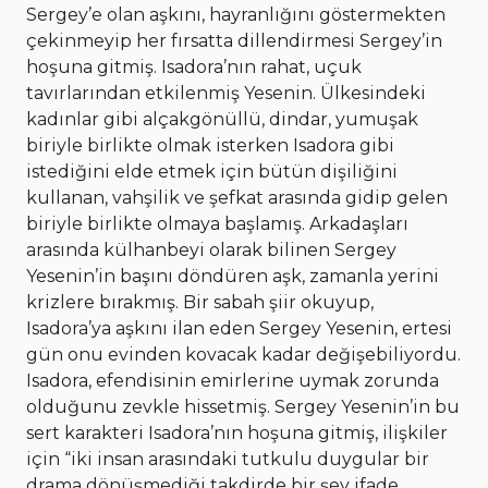
Sergey’e olan aşkını, hayranlığını göstermekten
çekinmeyip her fırsatta dillendirmesi Sergey’in
hoşuna gitmiş. Isadora’nın rahat, uçuk
tavırlarından etkilenmiş Yesenin. Ülkesindeki
kadınlar gibi alçakgönüllü, dindar, yumuşak
biriyle birlikte olmak isterken Isadora gibi
istediğini elde etmek için bütün dişiliğini
kullanan, vahşilik ve şefkat arasında gidip gelen
biriyle birlikte olmaya başlamış. Arkadaşları
arasında külhanbeyi olarak bilinen Sergey
Yesenin’in başını döndüren aşk, zamanla yerini
krizlere bırakmış. Bir sabah şiir okuyup,
Isadora’ya aşkını ilan eden Sergey Yesenin, ertesi
gün onu evinden kovacak kadar değişebiliyordu.
Isadora, efendisinin emirlerine uymak zorunda
olduğunu zevkle hissetmiş. Sergey Yesenin’in bu
sert karakteri Isadora’nın hoşuna gitmiş, ilişkiler
için “iki insan arasındaki tutkulu duygular bir
drama dönüşmediği takdirde bir şey ifade